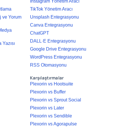
Instagram Yönetim Aracı
ıtlama
TikTok Yönetim Aracı
j ve Yorum
Unsplash Entegrasyonu
Canva Entegrasyonu
 Medya
ChatGPT
DALL·E Entegrasyonu
 Yazısı
Google Drive Entegrasyonu
WordPress Entegrasyonu
RSS Otomasyonu
Karşılaştırmalar
Plexorin vs Hootsuite
Plexorin vs Buffer
Plexorin vs Sprout Social
Plexorin vs Later
Plexorin vs Sendible
Plexorin vs Agorapulse