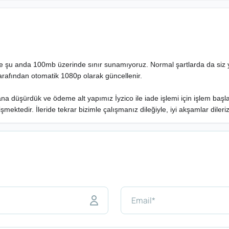
le şu anda 100mb üzerinde sınır sunamıyoruz. Normal şartlarda da siz yü
arafından otomatik 1080p olarak güncellenir.
plana düşürdük ve ödeme alt yapımız İyzico ile iade işlemi için işlem b
ektedir. İleride tekrar bizimle çalışmanız dileğiyle, iyi akşamlar dileriz