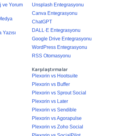
j ve Yorum
Unsplash Entegrasyonu
Canva Entegrasyonu
 Medya
ChatGPT
DALL·E Entegrasyonu
 Yazısı
Google Drive Entegrasyonu
WordPress Entegrasyonu
RSS Otomasyonu
Karşılaştırmalar
Plexorin vs Hootsuite
Plexorin vs Buffer
Plexorin vs Sprout Social
Plexorin vs Later
Plexorin vs Sendible
Plexorin vs Agorapulse
Plexorin vs Zoho Social
Plexorin vs SocialPilot