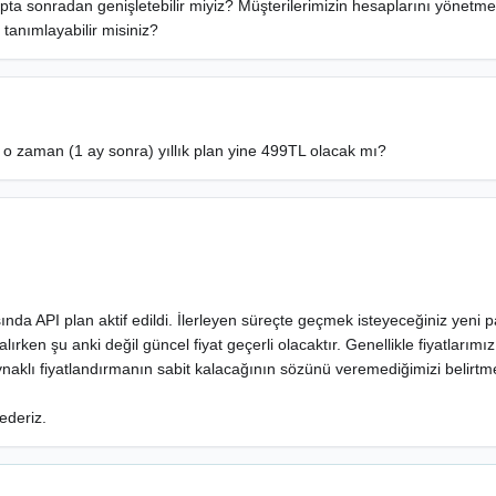
tapta sonradan genişletebilir miyiz? Müşterilerimizin hesaplarını yönetmek
 tanımlayabilir misiniz?
e o zaman (1 ay sonra) yıllık plan yine 499TL olacak mı?
ında API plan aktif edildi. İlerleyen süreçte geçmek isteyeceğiniz yeni p
alırken şu anki değil güncel fiyat geçerli olacaktır. Genellikle fiyatları
aklı fiyatlandırmanın sabit kalacağının sözünü veremediğimizi belirtme
 ederiz.