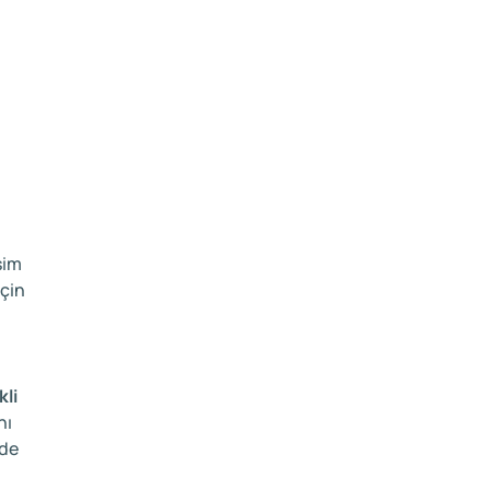
şim
için
kli
nı
ede