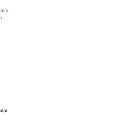
nlık
e
ılar