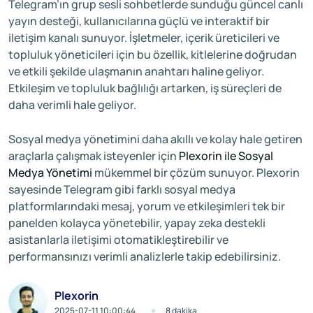
Telegram’ın grup sesli sohbetlerde sunduğu güncel canlı
yayın desteği, kullanıcılarına güçlü ve interaktif bir
iletişim kanalı sunuyor. İşletmeler, içerik üreticileri ve
topluluk yöneticileri için bu özellik, kitlelerine doğrudan
ve etkili şekilde ulaşmanın anahtarı haline geliyor.
Etkileşim ve topluluk bağlılığı artarken, iş süreçleri de
daha verimli hale geliyor.
Sosyal medya yönetimini daha akıllı ve kolay hale getiren
araçlarla çalışmak isteyenler için
Plexorin ile Sosyal
Medya Yönetimi
mükemmel bir çözüm sunuyor. Plexorin
sayesinde Telegram gibi farklı sosyal medya
platformlarındaki mesaj, yorum ve etkileşimleri tek bir
panelden kolayca yönetebilir, yapay zeka destekli
asistanlarla iletişimi otomatikleştirebilir ve
performansınızı verimli analizlerle takip edebilirsiniz.
Plexorin
2025-07-11 10:00:44
8 dakika