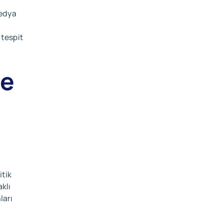
medya
 tespit
ve
itik
klı
ları