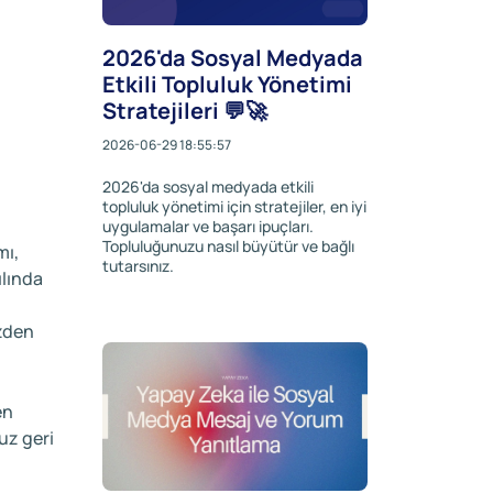
2026'da Sosyal Medyada
Etkili Topluluk Yönetimi
Stratejileri 💬🚀
2026-06-29 18:55:57
2026'da sosyal medyada etkili
topluluk yönetimi için stratejiler, en iyi
uygulamalar ve başarı ipuçları.
Topluluğunuzu nasıl büyütür ve bağlı
mı,
tutarsınız.
ılında
üzden
en
uz geri