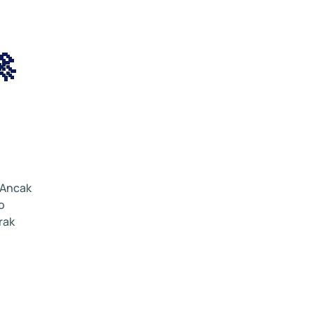

. Ancak
o
rak