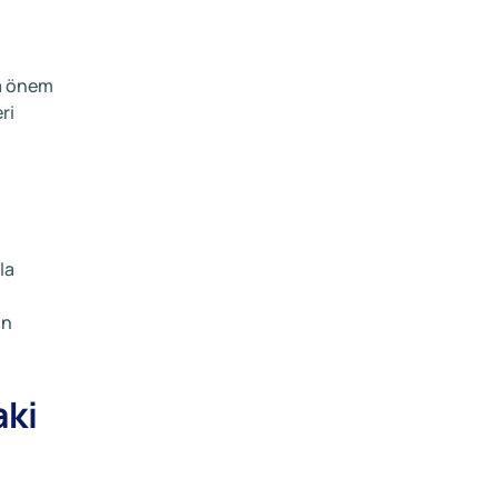
da önem
ri
la
in
aki