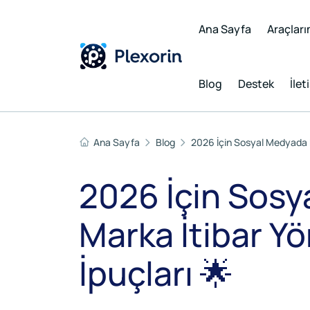
Ana Sayfa
Araçları
Blog
Destek
İlet
Ana Sayfa
Blog
2026 İçin Sosyal Medyada Etk
2026 İçin Sosy
Marka İtibar Yö
İpuçları 🌟