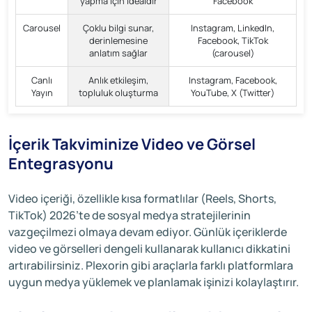
yapma için idealdir
Facebook
Carousel
Çoklu bilgi sunar,
Instagram, LinkedIn,
derinlemesine
Facebook, TikTok
anlatım sağlar
(carousel)
Canlı
Anlık etkileşim,
Instagram, Facebook,
Yayın
topluluk oluşturma
YouTube, X (Twitter)
İçerik Takviminize Video ve Görsel
Entegrasyonu
Video içeriği, özellikle kısa formatlılar (Reels, Shorts,
TikTok) 2026’te de sosyal medya stratejilerinin
vazgeçilmezi olmaya devam ediyor. Günlük içeriklerde
video ve görselleri dengeli kullanarak kullanıcı dikkatini
artırabilirsiniz. Plexorin gibi araçlarla farklı platformlara
uygun medya yüklemek ve planlamak işinizi kolaylaştırır.