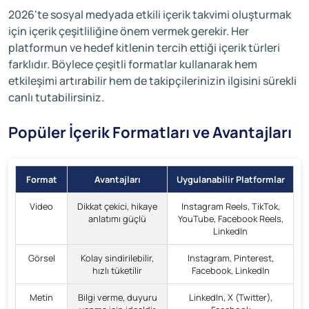
2026'te sosyal medyada etkili içerik takvimi oluşturmak
için içerik çeşitliliğine önem vermek gerekir. Her
platformun ve hedef kitlenin tercih ettiği içerik türleri
farklıdır. Böylece çeşitli formatlar kullanarak hem
etkileşimi artırabilir hem de takipçilerinizin ilgisini sürekli
canlı tutabilirsiniz.
Popüler İçerik Formatları ve Avantajları
Format
Avantajları
Uygulanabilir Platformlar
Video
Dikkat çekici, hikaye
Instagram Reels, TikTok,
anlatımı güçlü
YouTube, Facebook Reels,
LinkedIn
Görsel
Kolay sindirilebilir,
Instagram, Pinterest,
hızlı tüketilir
Facebook, LinkedIn
Metin
Bilgi verme, duyuru
LinkedIn, X (Twitter),