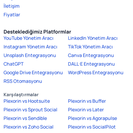
İletişim
Fiyatlar
Desteklediğimiz Platformlar
YouTube Yönetim Aracı
LinkedIn Yönetim Aracı
Instagram Yönetim Aracı
TikTok Yönetim Aracı
Unsplash Entegrasyonu
Canva Entegrasyonu
ChatGPT
DALL·E Entegrasyonu
Google Drive Entegrasyonu
WordPress Entegrasyonu
RSS Otomasyonu
Karşılaştırmalar
Plexorin vs Hootsuite
Plexorin vs Buffer
Plexorin vs Sprout Social
Plexorin vs Later
Plexorin vs Sendible
Plexorin vs Agorapulse
Plexorin vs Zoho Social
Plexorin vs SocialPilot