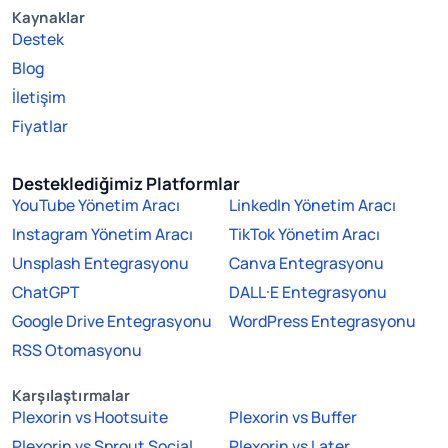
Kaynaklar
Destek
Blog
İletişim
Fiyatlar
Desteklediğimiz Platformlar
YouTube Yönetim Aracı
LinkedIn Yönetim Aracı
Instagram Yönetim Aracı
TikTok Yönetim Aracı
Unsplash Entegrasyonu
Canva Entegrasyonu
ChatGPT
DALL·E Entegrasyonu
Google Drive Entegrasyonu
WordPress Entegrasyonu
RSS Otomasyonu
Karşılaştırmalar
Plexorin vs Hootsuite
Plexorin vs Buffer
Plexorin vs Sprout Social
Plexorin vs Later