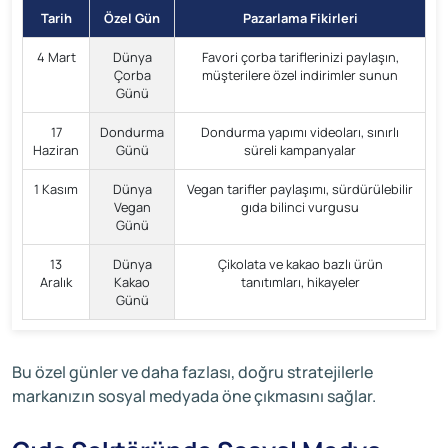
Tarih
Özel Gün
Pazarlama Fikirleri
4 Mart
Dünya
Favori çorba tariflerinizi paylaşın,
Çorba
müşterilere özel indirimler sunun
Günü
17
Dondurma
Dondurma yapımı videoları, sınırlı
Haziran
Günü
süreli kampanyalar
1 Kasım
Dünya
Vegan tarifler paylaşımı, sürdürülebilir
Vegan
gıda bilinci vurgusu
Günü
13
Dünya
Çikolata ve kakao bazlı ürün
Aralık
Kakao
tanıtımları, hikayeler
Günü
Bu özel günler ve daha fazlası, doğru stratejilerle
markanızın sosyal medyada öne çıkmasını sağlar.