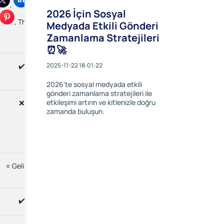
,
,
,
,
,
,
,
,
,
2026 İçin Sosyal
, Threads
,
,
,
Medyada Etkili Gönderi
Threads, Bluesky,
Zamanlama Stratejileri
Mastodon
⏰🚀
2025-11-22 18:01:22
✔️
✔️
✔️
2026'te sosyal medyada etkili
gönderi zamanlama stratejileri ile
etkileşimi artırın ve kitlenizle doğru
❌
❌
✔
zamanda buluşun.
⭐ Gelişmiş
⬤ Temel
⬤ Temel
✔️
✔️
✔️