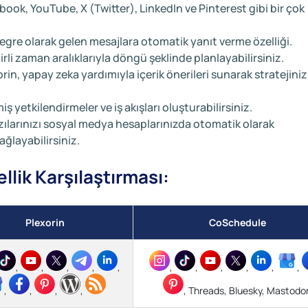
ook, YouTube, X (Twitter), LinkedIn ve Pinterest gibi bir çok
gre olarak gelen mesajlara otomatik yanıt verme özelliği.
lirli zaman aralıklarıyla döngü şeklinde planlayabilirsiniz.
rin, yapay zeka yardımıyla içerik önerileri sunarak stratejiniz
miş yetkilendirmeler ve iş akışları oluşturabilirsiniz.
azılarınızı sosyal medya hesaplarınızda otomatik olarak
ağlayabilirsiniz.
lik Karşılaştırması:
Plexorin
CoSchedule
,
,
,
,
,
,
,
,
,
,
,
,
,
,
,
, Threads, Bluesky, Mastodo