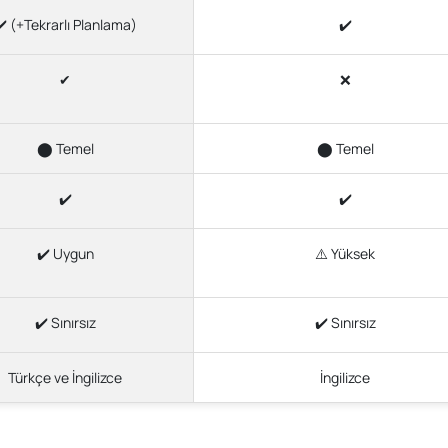
️ (+Tekrarlı Planlama)
✔️
✔
❌
⬤ Temel
⬤ Temel
✔️
✔️
✔️ Uygun
⚠️ Yüksek
✔️ Sınırsız
✔️ Sınırsız
Türkçe ve İngilizce
İngilizce