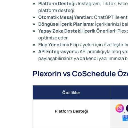
Platform Desteği:
Instagram, TikTok, Faceb
platform desteği.
Otomatik Mesaj Yanıtları:
ChatGPT ile ente
Döngüsel İçerik Planlama:
İçeriklerinizi be
Yapay Zeka Destekli İçerik Önerileri:
Plexo
optimize eder.
Ekip Yönetimi:
Ekip üyeleri için özelleştiril
API Entegrasyonu:
API aracılığıyla blog y
paylaşabilirsiniz ya da kendi yazılımınıza b
Plexorin vs CoSchedule Özel
Özellikler
Platform Desteği
,