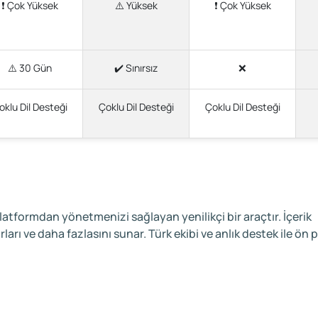
❗ Çok Yüksek
⚠️ Yüksek
❗ Çok Yüksek
⚠️ 30 Gün
✔️ Sınırsız
❌
oklu Dil Desteği
Çoklu Dil Desteği
Çoklu Dil Desteği
platformdan yönetmenizi sağlayan yenilikçi bir araçtır. İçerik
rı ve daha fazlasını sunar. Türk ekibi ve anlık destek ile ön 