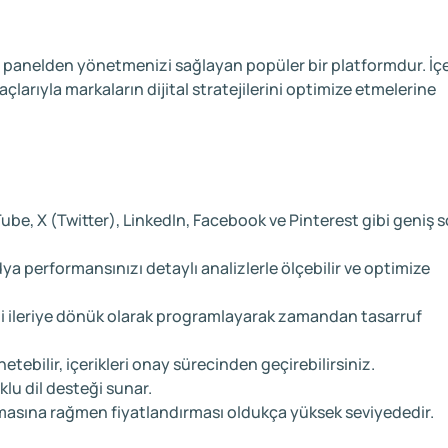
r panelden yönetmenizi sağlayan popüler bir platformdur. İçe
raçlarıyla markaların dijital stratejilerini optimize etmelerine
be, X (Twitter), LinkedIn, Facebook ve Pinterest gibi geniş 
a performansınızı detaylı analizlerle ölçebilir ve optimize
zi ileriye dönük olarak programlayarak zamandan tasarruf
netebilir, içerikleri onay sürecinden geçirebilirsiniz.
klu dil desteği sunar.
masına rağmen fiyatlandırması oldukça yüksek seviyededir.