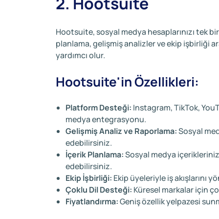
2. Hootsuite
Hootsuite, sosyal medya hesaplarınızı tek bi
planlama, gelişmiş analizler ve ekip işbirliği a
yardımcı olur.
Hootsuite'in Özellikleri:
Platform Desteği:
Instagram, TikTok, YouTu
medya entegrasyonu.
Gelişmiş Analiz ve Raporlama:
Sosyal medy
edebilirsiniz.
İçerik Planlama:
Sosyal medya içeriklerini
edebilirsiniz.
Ekip İşbirliği:
Ekip üyeleriyle iş akışlarını yö
Çoklu Dil Desteği:
Küresel markalar için ço
Fiyatlandırma:
Geniş özellik yelpazesi sun