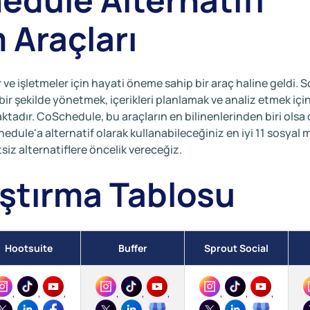
 Araçları
işletmeler için hayati öneme sahip bir araç haline geldi. S
bir şekilde yönetmek, içerikleri planlamak ve analiz etmek içi
tadır. CoSchedule, bu araçların en bilinenlerinden biri olsa 
edule'a alternatif olarak kullanabileceğiniz en iyi 11 sosyal
siz alternatiflere öncelik vereceğiz.
aştırma Tablosu
Hootsuite
Buffer
Sprout Social
,
,
,
,
,
,
,
,
,