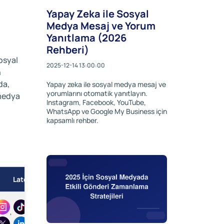
Yapay Zeka ile Sosyal
Medya Mesaj ve Yorum
Yanıtlama (2026
Rehberi)
osyal
2025-12-14 13:00:00
n
da,
Yapay zeka ile sosyal medya mesaj ve
yorumlarını otomatik yanıtlayın.
 medya
Instagram, Facebook, YouTube,
WhatsApp ve Google My Business için
kapsamlı rehber.
Later
CoSchedule
Sendible
,
,
,
,
,
,
,
,
,