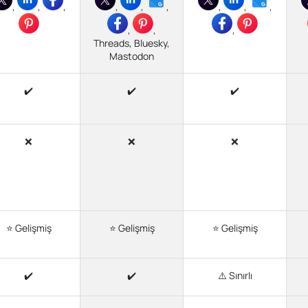
,
,
,
,
,
,
,
,
,
,
,
,
Threads, Bluesky,
Mastodon
✔️
✔️
✔️
❌
❌
❌
⭐ Gelişmiş
⭐ Gelişmiş
⭐ Gelişmiş
✔️
✔️
⚠️ Sınırlı