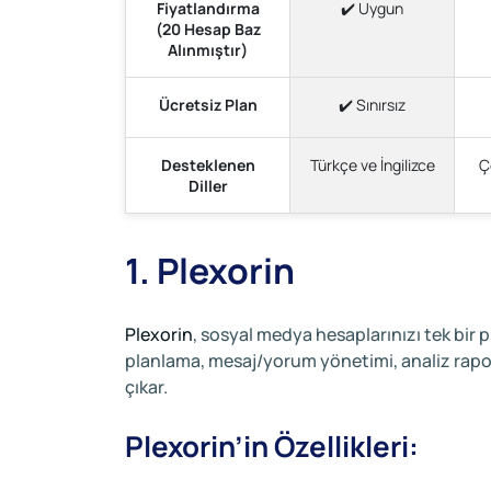
Fiyatlandırma
✔️ Uygun
(20 Hesap Baz
Alınmıştır)
Ücretsiz Plan
✔️ Sınırsız
Desteklenen
Türkçe ve İngilizce
Ç
Diller
1. Plexorin
Plexorin
, sosyal medya hesaplarınızı tek bir 
planlama, mesaj/yorum yönetimi, analiz raporla
çıkar.
Plexorin’in Özellikleri: