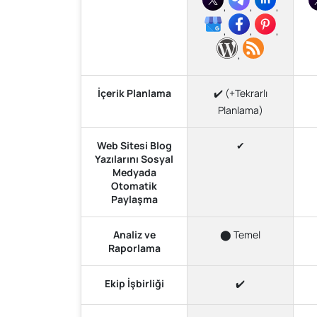
,
,
,
,
,
,
,
İçerik Planlama
✔️ (+Tekrarlı
Planlama)
Web Sitesi Blog
✔
Yazılarını Sosyal
Medyada
Otomatik
Paylaşma
Analiz ve
⬤ Temel
Raporlama
Ekip İşbirliği
✔️