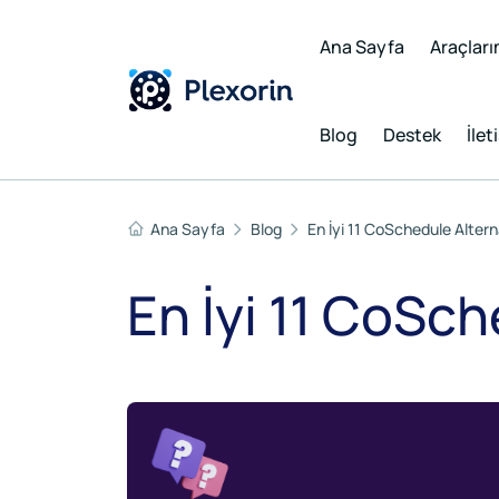
Ana Sayfa
Araçları
Blog
Destek
İlet
Ana Sayfa
Blog
En İyi 11 CoSchedule Altern
En İyi 11 CoSch