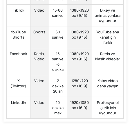
TikTok
Video
15-60
1080x1920
Dikey ve
saniye
px (9:16)
animasyonlara
uygundur
YouTube
Shorts
60
1080x1920
YouTube ana
Shorts
saniye
px (9:16)
kanal için
farklı
Facebook
Reels,
15
1080x1920
Reels ve
Video
saniye
px (9:16)
klasik videolar
-3
dakika
X
Video
2
1280x720
Yatay video
(Twitter)
dakika
px (16:9)
daha yaygın
20 sn
LinkedIn
Video
10
1920x1080
Profesyonel
dakika
px (16:9)
içerik için
max
uygundur