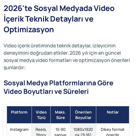
2026'te Sosyal Medyada Video
İçerik Teknik Detayları ve
Optimizasyon
Video içerik üretiminde teknik detaylar, izleyicinin
deneyimini doğrudan etkiler. 2026 yılı için en güncel
sosyal medya video formatları ve optimizasyon önerileri
şunlardır:
Sosyal Medya Platformlarına Göre
Video Boyutları ve Süreleri
Platform
Video
Maks.
Önerilen
Notlar
Türü
Süre
Boyutlar
Instagram
Reels,
15-90
1080x1920
Dikey format
Story
saniye
px (9:16)
önerilir