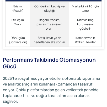
Erişim
Gönderinin kaç kişiye
Marka bilinirliği için
(Reach)
ulaştığı
temel
Etkileşim
Beğeni, yorum,
Kitleyle bağ
Oranı
paylaşım sayısının
kurulmasını
oranı
gösterir
Dönüşüm
Satış, kayıt ya da
Kampanyanın
(Conversion)
hedeflenen aksiyonlar
ROI'sini belirler
Performans Takibinde Otomasyonun
Gücü
2026'te sosyal medya yöneticileri, otomatik raporlama
ve analitik araçlarını kullanarak zamandan tasarruf
ediyor. Çoklu platformlardan gelen veriler tek panelde
toplanarak hızlı ve doğru karar alınmasına olanak
sağlıyor.