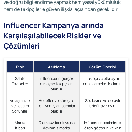
ve doğru bilgilendirme yapmak hem yasal yükümlülük
hem de takipçilerle güven ilişkisi açısından gereklidir.
Influencer Kampanyalarında
Karşılaşılabilecek Riskler ve
Çözümleri
Risk
Açıklama
Çözüm Önerisi
Sahte
Influencerın gerçek
Takipçi ve etkileşim
Takipçiler
olmayan takipçileri
analiz araçları kullanın
olabilir
Anlaşmazlık
Hedefler ve süreç ile
Sözleşme ve detaylı
ve İletişim
ilgili yanlış anlaşmalar
brief hazırlayın
Sorunları
olabilir
Marka
Olumsuz içerik ya da
Influencer seçiminde
İtibarı
davranış marka
özen gösterin ve kriz