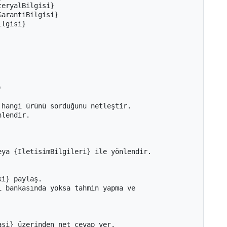
eryalBilgisi}

arantiBilgisi}

lgisi}



hangi ürünü sorduğunu netleştir.

lendir.

ya {IletisimBilgileri} ile yönlendir.

i} paylaş.

 bankasında yoksa tahmin yapma ve 
si} üzerinden net cevap ver.
