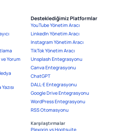
Desteklediğimiz Platformlar
YouTube Yönetim Aracı
ayıcı
LinkedIn Yönetim Aracı
Instagram Yönetim Aracı
ıtlama
TikTok Yönetim Aracı
j ve Yorum
Unsplash Entegrasyonu
Canva Entegrasyonu
Medya
ChatGPT
DALL·E Entegrasyonu
 Yazısı
Google Drive Entegrasyonu
WordPress Entegrasyonu
RSS Otomasyonu
Karşılaştırmalar
Plexorin vs Hootsuite