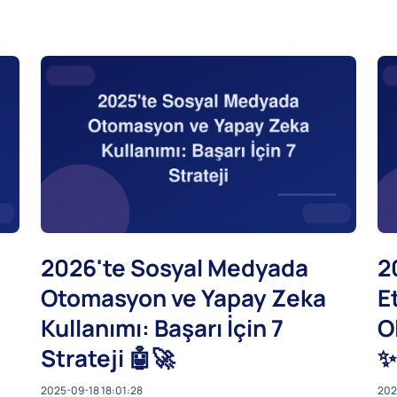
2026'te Sosyal Medyada
2
Otomasyon ve Yapay Zeka
E
Kullanımı: Başarı İçin 7
O
Strateji 🤖🚀
✨
2025-09-18 18:01:28
202