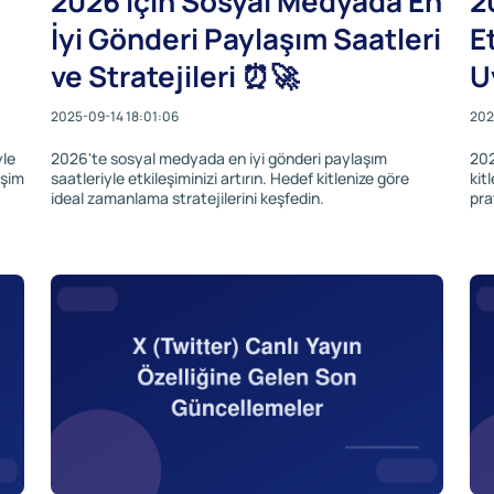
2026 İçin Sosyal Medyada En
2
İyi Gönderi Paylaşım Saatleri
Et
ve Stratejileri ⏰🚀
U
2025-09-14 18:01:06
202
yle
2026'te sosyal medyada en iyi gönderi paylaşım
202
işim
saatleriyle etkileşiminizi artırın. Hedef kitlenize göre
kit
ideal zamanlama stratejilerini keşfedin.
pra